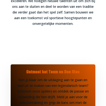
excelleren. We nodigen nieuwe talenten uit om zich bij
ons aan te sluiten en deel te worden van een traditie
die verder gaat dan het spel zelf. Samen bouwen we
aan een toekomst vol sportieve hoogtepunten en
onvergetelijke momenten.
Ontmoet het Team en Doe Mee
Ben jij klaar om de uitdaging aan te gaan en
deel uit te maken van een legendarisch team?
Ontmoet onze spelers en ontdek de passie en
toewijding die hen drijft. Meld je aan voor de
selectietraining en grijp de kans om met de