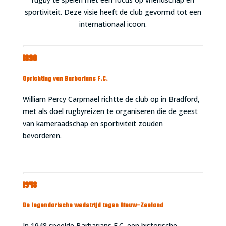
sportiviteit. Deze visie heeft de club gevormd tot een
internationaal icoon.
1890
Oprichting van Barbarians F.C.
William Percy Carpmael richtte de club op in Bradford,
met als doel rugbyreizen te organiseren die de geest
van kameraadschap en sportiviteit zouden
bevorderen.
1948
De legendarische wedstrijd tegen Nieuw-Zeeland
In 1948 speelde Barbarians F.C. een historische