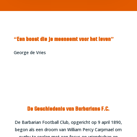
“Een boost die je meeneemt voor het leven”
George de Vries
De Geschiedenis van Barbarians F.C.
De Barbarian Football Club, opgericht op 9 april 1890,
begon als een droom van William Percy Carpmael om
rugby te spelen met een focus op vriendschap en