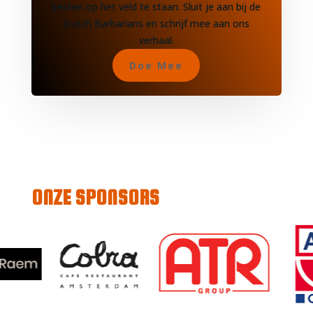
besten op het veld te staan. Sluit je aan bij de
Dutch Barbarians en schrijf mee aan ons
verhaal.
Doe Mee
ONZE SPONSORS