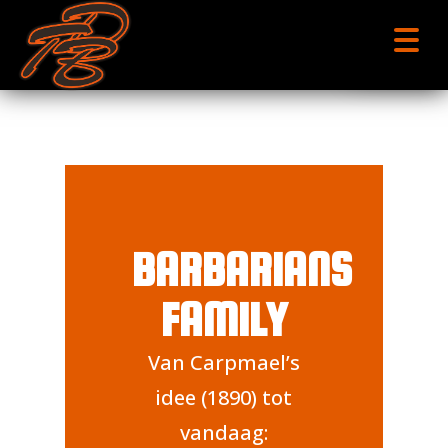
menu
BARBARIANS
FAMILY
Van Carpmael’s
idee (1890) tot
vandaag: